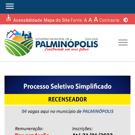
menu
accessible
A
A
brightness_6
Acessibilidade
Mapa do Site
Fonte:
A
Contraste:
menu