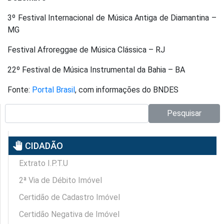
3º Festival Internacional de Música Antiga de Diamantina –
MG
Festival Afroreggae de Música Clássica – RJ
22º Festival de Música Instrumental da Bahia – BA
Fonte:
Portal Brasil
, com informações do BNDES
Pesquisar no site:
Pesquisar
pan_tool
CIDADÃO
Extrato I.P.T.U
2ª Via de Débito Imóvel
Certidão de Cadastro Imóvel
Certidão Negativa de Imóvel