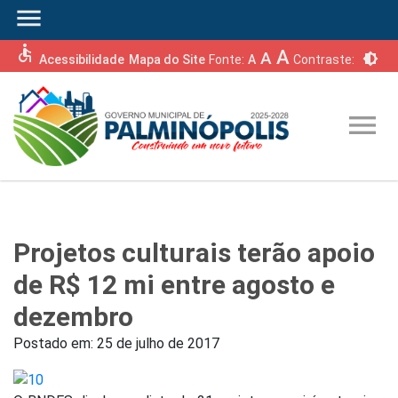
menu
accessible
A
A
brightness_6
Acessibilidade
Mapa do Site
Fonte:
A
Contraste:
menu
Projetos culturais terão apoio
de R$ 12 mi entre agosto e
dezembro
Postado em:
25 de julho de 2017