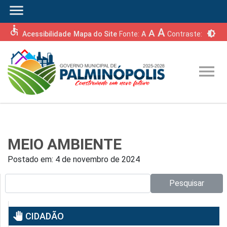
menu
accessible
A
A
brightness_6
Acessibilidade
Mapa do Site
Fonte:
A
Contraste:
menu
MEIO AMBIENTE
Postado em:
4 de novembro de 2024
Pesquisar no site:
Pesquisar
pan_tool
CIDADÃO