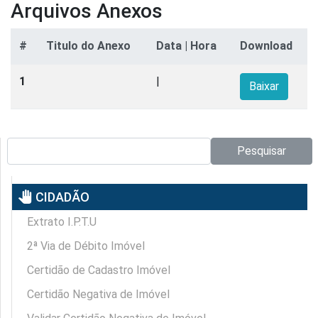
Arquivos Anexos
#
Titulo do Anexo
Data | Hora
Download
1
|
Baixar
Pesquisar no site:
Pesquisar
pan_tool
CIDADÃO
Extrato I.P.T.U
2ª Via de Débito Imóvel
Certidão de Cadastro Imóvel
Certidão Negativa de Imóvel