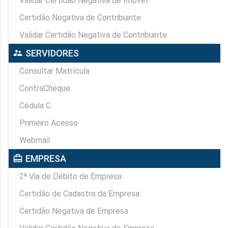
Validar Certidão Negativa de Imóvel
Certidão Negativa de Contribuinte
Validar Certidão Negativa de Contribuinte
supervisor_account
SERVIDORES
Consultar Matrícula
ContraCheque
Cédula C
Primeiro Acesso
Webmail
card_travel
EMPRESA
2ª Via de Débito de Empresa
Certidão de Cadastro da Empresa
Certidão Negativa de Empresa