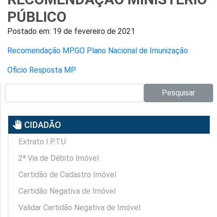
PÚBLICO
Postado em:
19 de fevereiro de 2021
Recomendação MP.GO Plano Nacional de Imunização
Oficio Resposta MP
Pesquisar no site:
Pesquisar
pan_tool
CIDADÃO
Extrato I.P.T.U
2ª Via de Débito Imóvel
Certidão de Cadastro Imóvel
Certidão Negativa de Imóvel
Validar Certidão Negativa de Imóvel