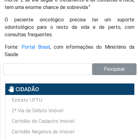
tem uma enorme chance de sobrevida.”
O paciente oncológico precisa ter um suporte
odontológico para o resto da vida e de perto, com
consultas frequentes.
Fonte:
Portal Brasil
, com informações do Ministério da
Saúde
Pesquisar no site:
Pesquisar
pan_tool
CIDADÃO
Extrato I.P.T.U
2ª Via de Débito Imóvel
Certidão de Cadastro Imóvel
Certidão Negativa de Imóvel