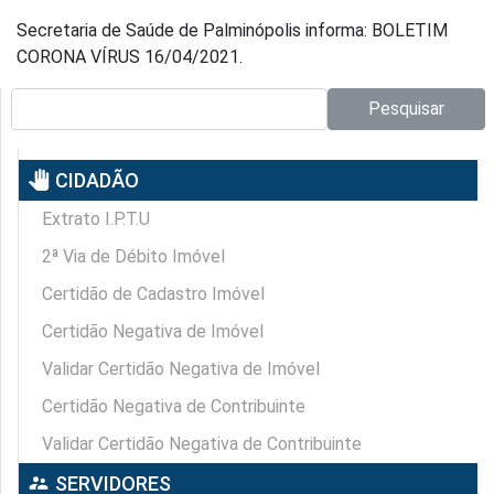
Secretaria de Saúde de Palminópolis informa: BOLETIM
CORONA VÍRUS 16/04/2021.
Pesquisar no site:
Pesquisar
pan_tool
CIDADÃO
Extrato I.P.T.U
2ª Via de Débito Imóvel
Certidão de Cadastro Imóvel
Certidão Negativa de Imóvel
Validar Certidão Negativa de Imóvel
Certidão Negativa de Contribuinte
Validar Certidão Negativa de Contribuinte
supervisor_account
SERVIDORES