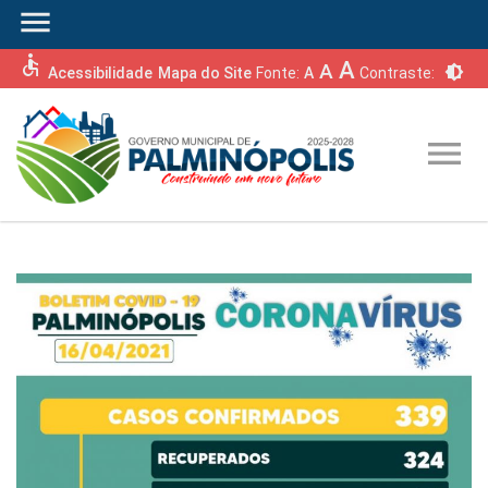
menu
accessible
A
A
brightness_6
Acessibilidade
Mapa do Site
Fonte:
A
Contraste:
menu