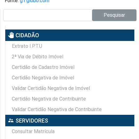
Fonte:
g1.globo.com
Pesquisar no site:
Pesquisar
pan_tool
CIDADÃO
Extrato I.P.T.U
2ª Via de Débito Imóvel
Certidão de Cadastro Imóvel
Certidão Negativa de Imóvel
Validar Certidão Negativa de Imóvel
Certidão Negativa de Contribuinte
Validar Certidão Negativa de Contribuinte
supervisor_account
SERVIDORES
Consultar Matrícula