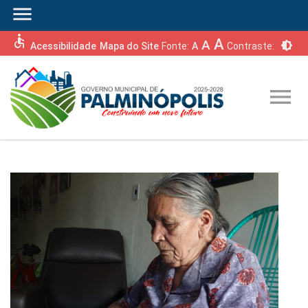
menu
accessible
A
A
brightness_6
Acessibilidade
Mapa do Site
Fonte:
A
Contraste:
menu