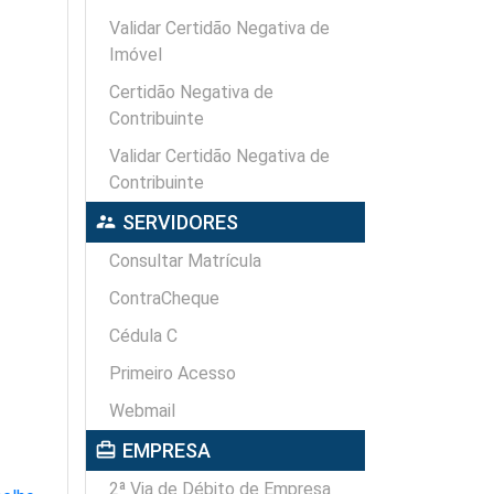
Validar Certidão Negativa de
Imóvel
Certidão Negativa de
Contribuinte
Validar Certidão Negativa de
Contribuinte
supervisor_account
SERVIDORES
Consultar Matrícula
ContraCheque
Cédula C
Primeiro Acesso
Webmail
card_travel
EMPRESA
2ª Via de Débito de Empresa