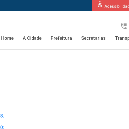
accessible
Acessibilida
perm_phone_msg
Home
A Cidade
Prefeitura
Secretarias
Transp
18;
20;