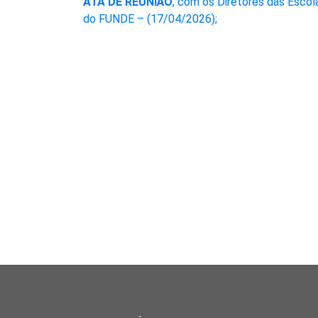
ATA DE REUNIÃO
, com os Diretores das Escol
do FUNDE – (17/04/2026);