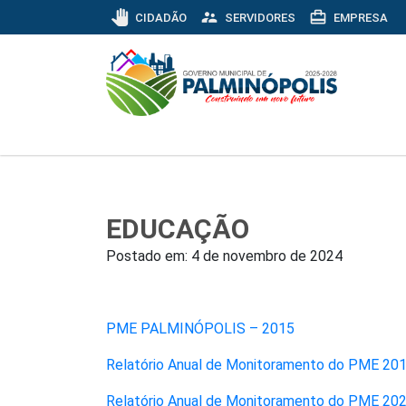
pan_tool
supervisor_account
card_travel
CIDADÃO
SERVIDORES
EMPRESA
EDUCAÇÃO
Postado em:
4 de novembro de 2024
PME PALMINÓPOLIS – 2015
Relatório Anual de Monitoramento do PME 20
Relatório Anual de Monitoramento do PME 20