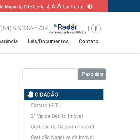
A
A
brightness_6
de
Mapa do Site
Fonte:
A
Contraste:
(64) 9 9332-5739
|
arência
Leis/Documentos
Contato
Pesquisar no site:
Pesquisar
pan_tool
CIDADÃO
Extrato I.P.T.U
2ª Via de Débito Imóvel
Certidão de Cadastro Imóvel
Certidão Negativa de Imóvel