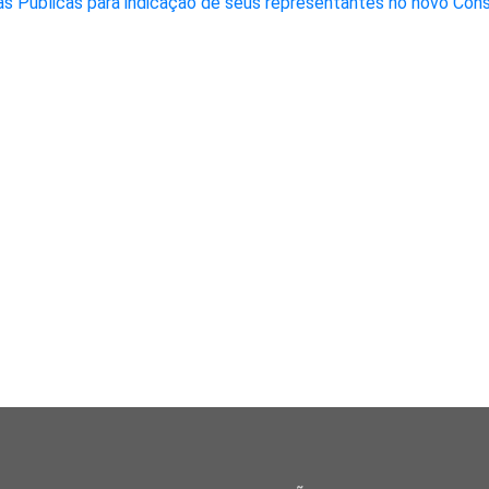
as Públicas para indicação de seus representantes no novo Con